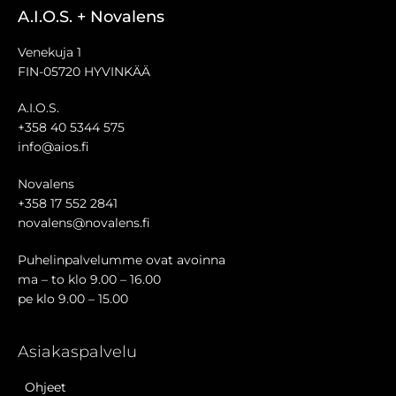
A.I.O.S. + Novalens
Venekuja 1
FIN-05720 HYVINKÄÄ
A.I.O.S.
+358 40 5344 575
info@aios.fi
Novalens
+358 17 552 2841
novalens@novalens.fi
Puhelinpalvelumme ovat avoinna
ma – to klo 9.00 – 16.00
pe klo 9.00 – 15.00
Asiakaspalvelu
Ohjeet