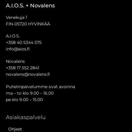
A.I.O.S. + Novalens
Venekuja 1
FIN-05720 HYVINKÄÄ
A.I.O.S.
+358 40 5344 575
info@aios.fi
Novalens
+358 17 552 2841
novalens@novalens.fi
Puhelinpalvelumme ovat avoinna
ma – to klo 9.00 – 16.00
pe klo 9.00 – 15.00
Asiakaspalvelu
Ohjeet