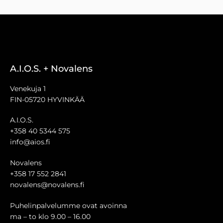
A.I.O.S. + Novalens
Venekuja 1
FIN-05720 HYVINKÄÄ
A.I.O.S.
+358 40 5344 575
info@aios.fi
Novalens
+358 17 552 2841
novalens@novalens.fi
Puhelinpalvelumme ovat avoinna
ma – to klo 9.00 – 16.00