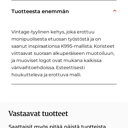
Tuotteesta enemmän
Vintage-tyylinen kehys, joka erottuu
monipuolisesta etuosan työstöstä ja on
saanut inspiraationsa K995-mallista. Koristeet
viittaavat suoraan alkuperäiseen muotoiluun,
ja muoviset logot ovat mukana kaikissa
värivaihtoehdoissa. Esteettisesti
houkutteleva ja erottuva malli.
Vastaavat tuotteet
Saattaisit myös pitää näistä tuotteista