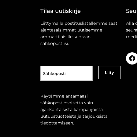
Tilaa uutiskirje
Seu
Liittymällä postituslistallemme saat
Alla 
ajantasaisimmat uutisemme
seur
ammattilaisille suoraan
medi
sähköpostiisi.
Sähköposti
(Pakollinen)
Käytämme antamaasi
sähköpostiosoitetta vain
ajankohtaisista kampanjoista,
uutuustuotteista ja tarjouksista
tiedottamiseen.