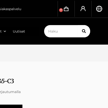
siakaspalvelu
0
t
Uutiset
45-C3
irjautumalla