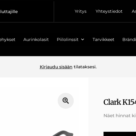
Yritys
Yhteystiedot
A
luttajille
ehykset
Aurinkolasit
Piilolinssit
Tarvikkeet
Brändi
Kirjaudu sisään
tilataksesi.
Clark K15
Näet hinnat k