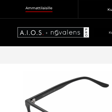
Ammattilaisille
Ku
K