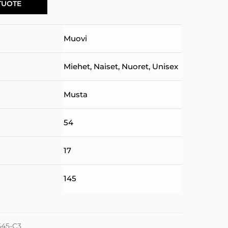
TUOTE
Muovi
Miehet
,
Naiset
,
Nuoret
,
Unisex
Musta
54
17
145
545-C3