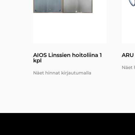
AIOS Linssien hoitoliina 1
ARU 
kpl
Näet 
Näet hinnat kirjautumalla