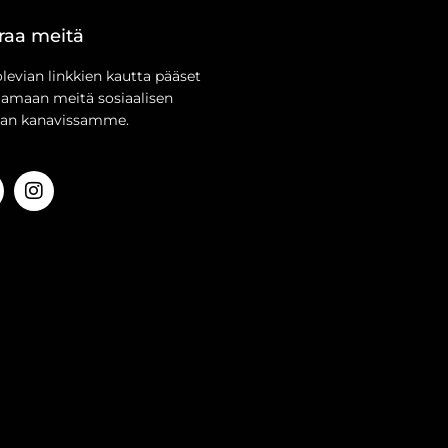
raa meitä
olevian linkkien kautta pääset
aamaan meitä sosiaalisen
an kanavissamme.