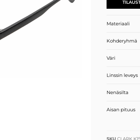
TILAUS
Materiaali
Kohderyhmä
Väri
Linssin leveys
Nenäsilta
Aisan pituus
SKU
CLARK K1