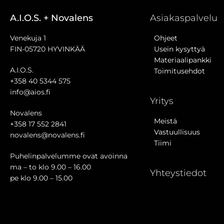
A.I.O.S. + Novalens
Asiakaspalvelu
Venekuja 1
Ohjeet
FIN-05720 HYVINKÄÄ
Usein kysyttyä
Materiaalipankki
A.I.O.S.
Toimitusehdot
+358 40 5344 575
info@aios.fi
Yritys
Novalens
Meistä
+358 17 552 2841
Vastuullisuus
novalens@novalens.fi
Tiimi
Puhelinpalvelumme ovat avoinna
ma – to klo 9.00 – 16.00
Yhteystiedot
pe klo 9.00 – 15.00