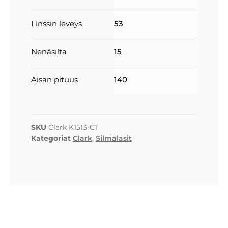
Linssin leveys
53
Nenäsilta
15
Aisan pituus
140
SKU
Clark K1513-C1
Kategoriat
Clark
,
Silmälasit