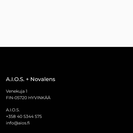
A.I.O.S. + Novalens
Venekuja 1
FIN-05720 HYVINKÄÄ
A.I.O.S.
+358 40 5344 575
info@aios.fi