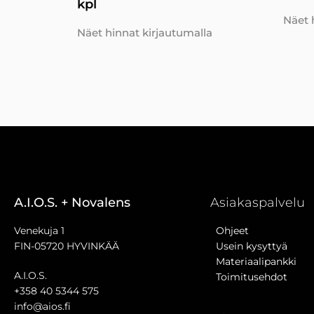
kpl
Näet 
Näet hinnat kirjautumalla
A.I.O.S. + Novalens
Asiakaspalvelu
Venekuja 1
Ohjeet
FIN-05720 HYVINKÄÄ
Usein kysyttyä
Materiaalipankki
A.I.O.S.
Toimitusehdot
+358 40 5344 575
info@aios.fi