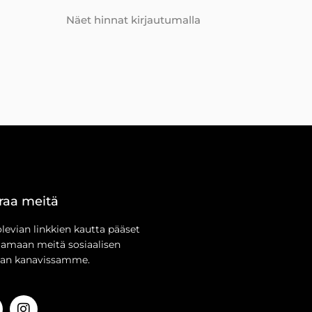
Näet hinnat kirjautumalla
raa meitä
olevian linkkien kautta pääset
aamaan meitä sosiaalisen
an kanavissamme.