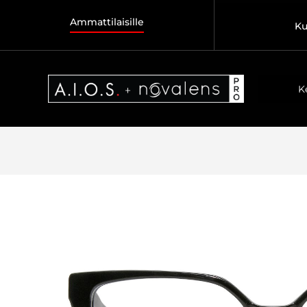
Ammattilaisille
Ku
K