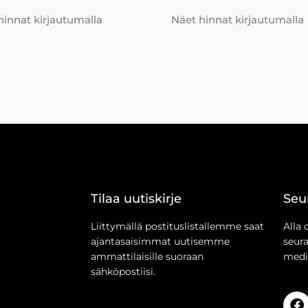
hinnat kirjautumalla
Näet hinnat kirjautumalla
Tilaa uutiskirje
Seu
Liittymällä postituslistallemme saat
Alla 
ajantasaisimmat uutisemme
seur
ammattilaisille suoraan
medi
sähköpostiisi.