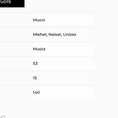
TUOTE
Muovi
Miehet
,
Naiset
,
Unisex
Musta
53
15
140
1-C1