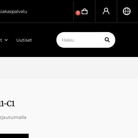
siakaspalvelu
0
t
Uutiset
11-C1
irjautumalla