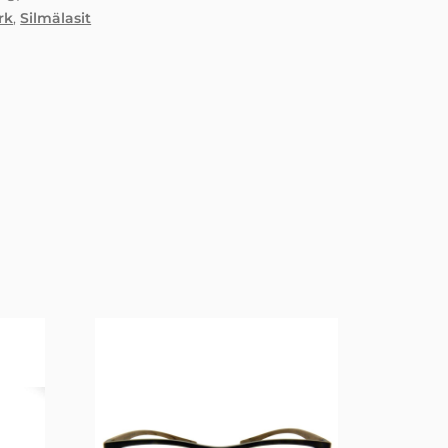
rk
,
Silmälasit