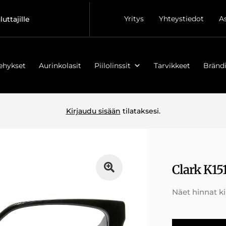
Yritys
Yhteystiedot
A
luttajille
ehykset
Aurinkolasit
Piilolinssit
Tarvikkeet
Brändi
Kirjaudu sisään
tilataksesi.
Clark K15
Näet hinnat k