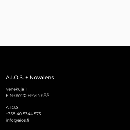
A.I.O.S. + Novalens
Venekuja 1
FIN-05720 HYVINKÄÄ
A.I.O.S.
+358 40 5344 575
info@aios.fi