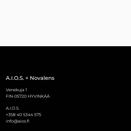
A.I.O.S. + Novalens
Venekuja 1
FIN-05720 HYVINKÄÄ
A.I.O.S.
+358 40 5344 575
info@aios.fi