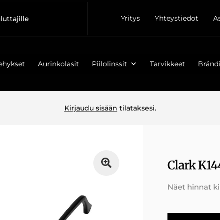
Yritys
Yhteystiedot
A
luttajille
ehykset
Aurinkolasit
Piilolinssit
Tarvikkeet
Brändi
Kirjaudu sisään
tilataksesi.
Clark K14
Näet hinnat k