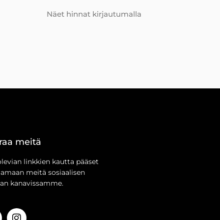
Näet hinnat kirjautumalla
raa meitä
olevian linkkien kautta pääset
aamaan meitä sosiaalisen
an kanavissamme.