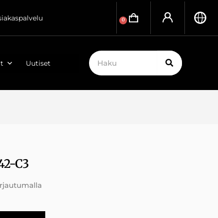
siakaspalvelu
0
t
Uutiset
42-C3
irjautumalla