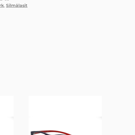
rk
,
Silmälasit