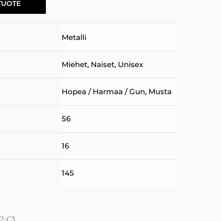
TUOTE
Metalli
Miehet
,
Naiset
,
Unisex
Hopea / Harmaa / Gun
,
Musta
56
16
145
42-C3