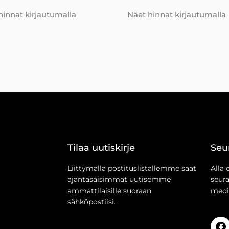
hinnat kirjautumalla
Näet hinnat kirjautumalla
Tilaa uutiskirje
Seu
Liittymällä postituslistallemme saat
Alla 
ajantasaisimmat uutisemme
seur
ammattilaisille suoraan
medi
sähköpostiisi.