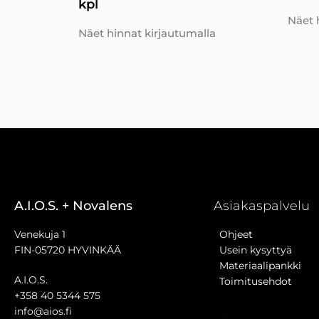
kpl
Näet 
Näet hinnat kirjautumalla
A.I.O.S. + Novalens
Asiakaspalvelu
Venekuja 1
Ohjeet
FIN-05720 HYVINKÄÄ
Usein kysyttyä
Materiaalipankki
A.I.O.S.
Toimitusehdot
+358 40 5344 575
info@aios.fi