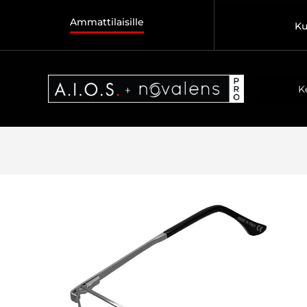
Ammattilaisille
Ku
K