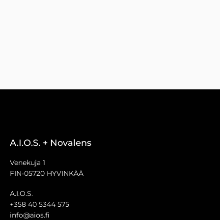
A.I.O.S. + Novalens
Venekuja 1
FIN-05720 HYVINKÄÄ
A.I.O.S.
+358 40 5344 575
info@aios.fi