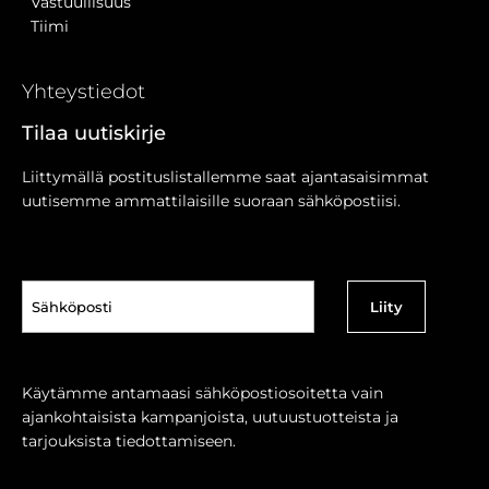
Vastuullisuus
Tiimi
Yhteystiedot
Tilaa uutiskirje
Liittymällä postituslistallemme saat ajantasaisimmat
uutisemme ammattilaisille suoraan sähköpostiisi.
Sähköposti
(Pakollinen)
Käytämme antamaasi sähköpostiosoitetta vain
ajankohtaisista kampanjoista, uutuustuotteista ja
tarjouksista tiedottamiseen.