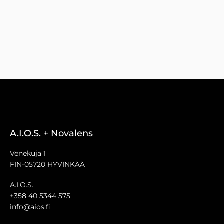
A.I.O.S. + Novalens
Venekuja 1
FIN-05720 HYVINKÄÄ
A.I.O.S.
+358 40 5344 575
info@aios.fi