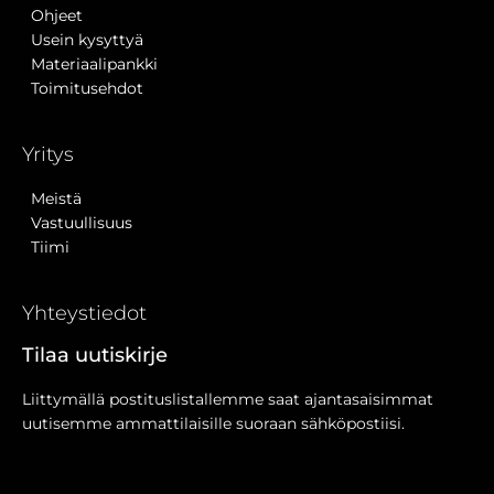
Ohjeet
Usein kysyttyä
Materiaalipankki
Toimitusehdot
Yritys
Meistä
Vastuullisuus
Tiimi
Yhteystiedot
Tilaa uutiskirje
Liittymällä postituslistallemme saat ajantasaisimmat
uutisemme ammattilaisille suoraan sähköpostiisi.