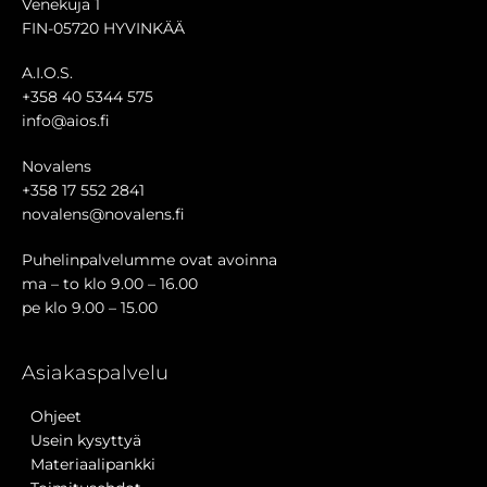
Venekuja 1
FIN-05720 HYVINKÄÄ
A.I.O.S.
+358 40 5344 575
info@aios.fi
Novalens
+358 17 552 2841
novalens@novalens.fi
Puhelinpalvelumme ovat avoinna
ma – to klo 9.00 – 16.00
pe klo 9.00 – 15.00
Asiakaspalvelu
Ohjeet
Usein kysyttyä
Materiaalipankki