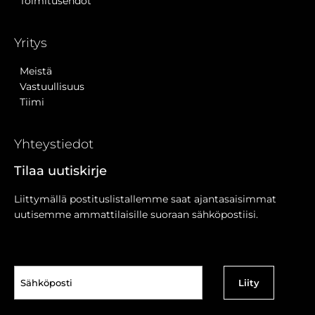
Toimitusehdot
Yritys
Meistä
Vastuullisuus
Tiimi
Yhteystiedot
Tilaa uutiskirje
Liittymällä postituslistallemme saat ajantasaisimmat
uutisemme ammattilaisille suoraan sähköpostiisi.
Sähköposti
(Pakollinen)