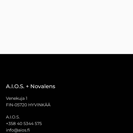
A.I.O.S. + Novalens
Venekuja 1
FIN-05720 HYVINKÄÄ
A.I.O.S.
+358 40 5344 575
info@aios.fi