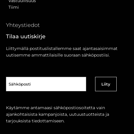
Vastuullisuus
Tiimi
Yhteystiedot
Tilaa uutiskirje
Liittymällä postituslistallemme saat ajantasaisimmat
uutisemme ammattilaisille suoraan sähköpostiisi.
Sähköposti
(Pakollinen)
Käytämme antamaasi sähköpostiosoitetta vain
ajankohtaisista kampanjoista, uutuustuotteista ja
tarjouksista tiedottamiseen.