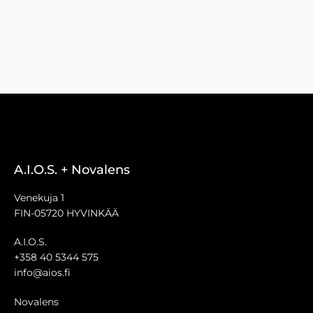
A.I.O.S. + Novalens
Venekuja 1
FIN-05720 HYVINKÄÄ
A.I.O.S.
+358 40 5344 575
info@aios.fi
Novalens