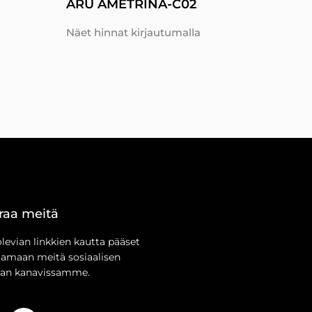
ARU AMETRINA-C02
Näet hinnat kirjautumalla
raa meitä
olevian linkkien kautta pääset
aamaan meitä sosiaalisen
an kanavissamme.