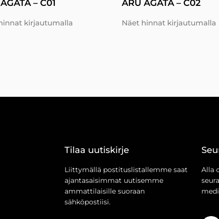
AGATA – C01
ARU AGATA – C02
hinnat kirjautumalla
Näet hinnat kirjautumalla
Tilaa uutiskirje
Seu
Liittymällä postituslistallemme saat
Alla 
ajantasaisimmat uutisemme
seur
ammattilaisille suoraan
medi
sähköpostiisi.