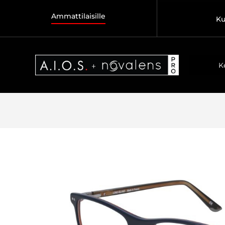
Ammattilaisille
Ku
K