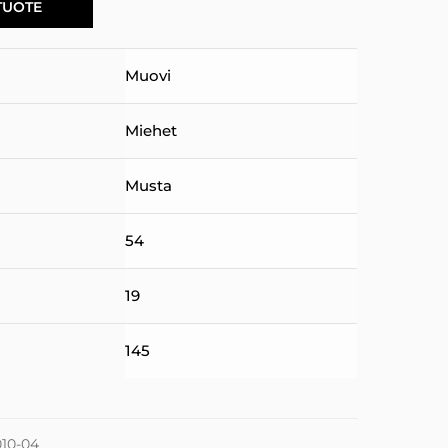
TUOTE
Muovi
Miehet
Musta
54
19
145
10-04