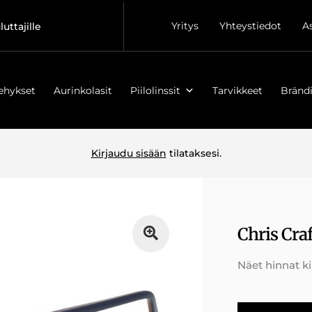
Yritys
Yhteystiedot
A
luttajille
ehykset
Aurinkolasit
Piilolinssit
Tarvikkeet
Brändi
Kirjaudu sisään
tilataksesi.
Chris Cra
Näet hinnat k