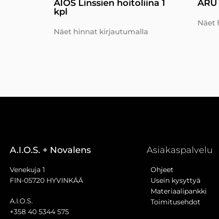
AIOS Linssien hoitoliina 1
ARU 
kpl
Näet 
Näet hinnat kirjautumalla
A.I.O.S. + Novalens
Asiakaspalvelu
Venekuja 1
Ohjeet
FIN-05720 HYVINKÄÄ
Usein kysyttyä
Materiaalipankki
A.I.O.S.
Toimitusehdot
+358 40 5344 575