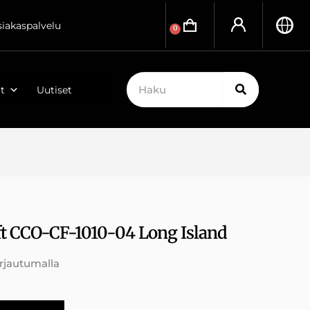
siakaspalvelu
0
t
Uutiset
ft CCO-CF-1010-04 Long Island
irjautumalla