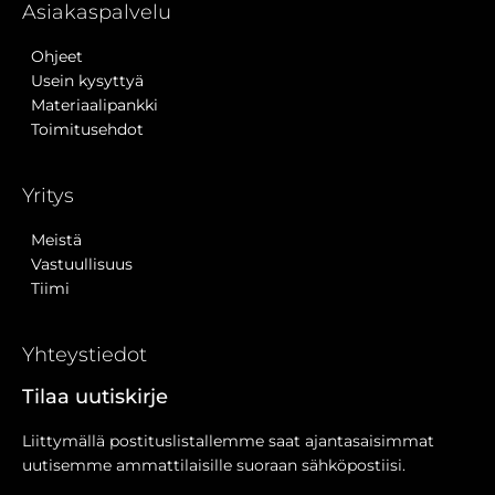
Asiakaspalvelu
Ohjeet
Usein kysyttyä
Materiaalipankki
Toimitusehdot
Yritys
Meistä
Vastuullisuus
Tiimi
Yhteystiedot
Tilaa uutiskirje
Liittymällä postituslistallemme saat ajantasaisimmat
uutisemme ammattilaisille suoraan sähköpostiisi.