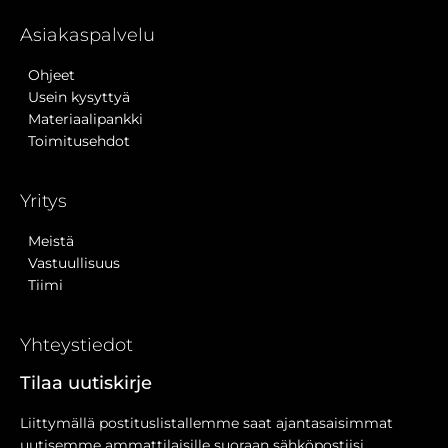
Asiakaspalvelu
Ohjeet
Usein kysyttyä
Materiaalipankki
Toimitusehdot
Yritys
Meistä
Vastuullisuus
Tiimi
Yhteystiedot
Tilaa uutiskirje
Liittymällä postituslistallemme saat ajantasaisimmat
uutisemme ammattilaisille suoraan sähköpostiisi.