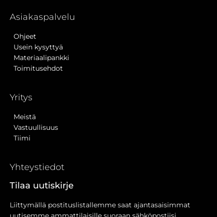
Asiakaspalvelu
Ohjeet
Usein kysyttyä
Materiaalipankki
Toimitusehdot
Yritys
Meistä
Vastuullisuus
Tiimi
Yhteystiedot
Tilaa uutiskirje
Liittymällä postituslistallemme saat ajantasaisimmat
uutisemme ammattilaisille suoraan sähköpostiisi.