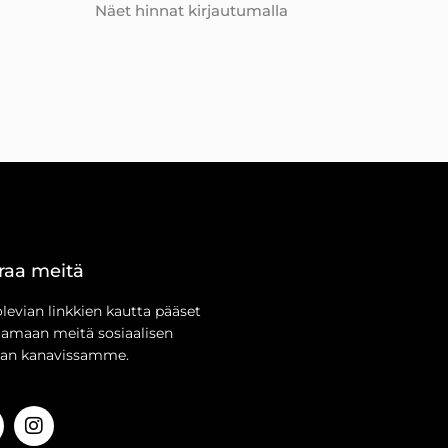
Näet hinnat kirjautumalla
raa meitä
olevian linkkien kautta pääset
aamaan meitä sosiaalisen
an kanavissamme.