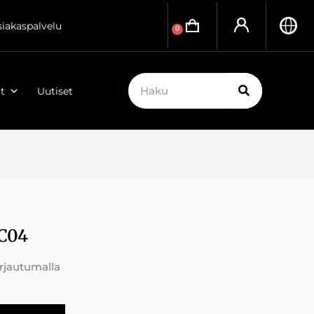
siakaspalvelu
0
t
Uutiset
C04
irjautumalla