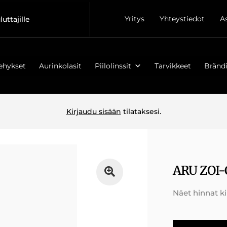
Yritys
Yhteystiedot
A
luttajille
ehykset
Aurinkolasit
Piilolinssit
Tarvikkeet
Brändi
Kirjaudu sisään
tilataksesi.
ARU ZOI-
Näet hinnat k