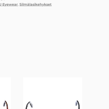
U Eyewear
,
Silmälasikehykset