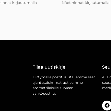
hinnat kirjautumalla
Näet hinnat kirjautumalla
Tilaa uutiskirje
Seu
Liittymällä postituslistallemme saat
Alla 
ajantasaisimmat uutisemme
seur
ammattilaisille suoraan
medi
sähköpostiisi.