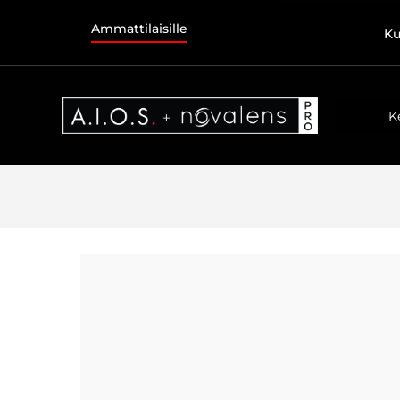
Ammattilaisille
Ku
K