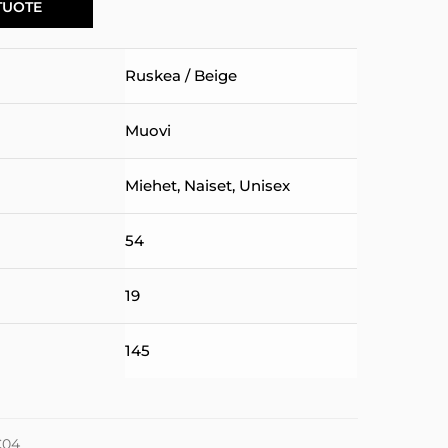
TUOTE
Ruskea / Beige
Muovi
Miehet
,
Naiset
,
Unisex
54
19
145
C04