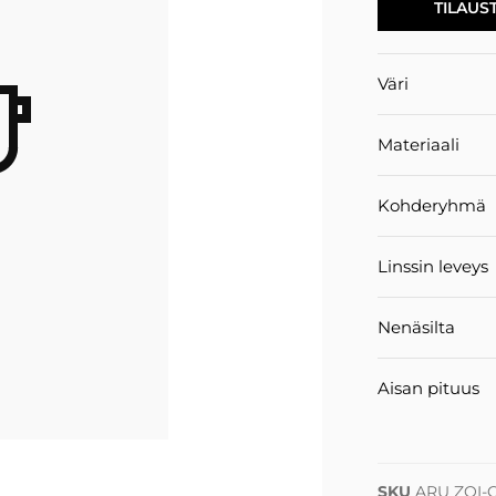
TILAUS
Väri
Materiaali
Kohderyhmä
Linssin leveys
Nenäsilta
Aisan pituus
SKU
ARU ZOI-