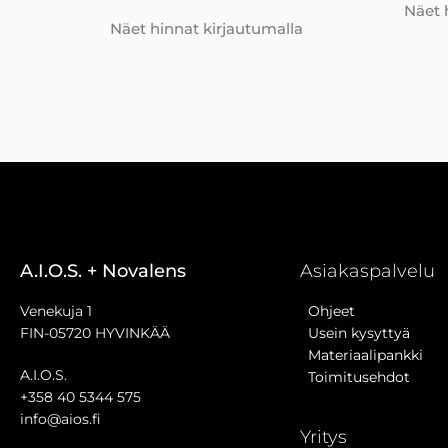
Näet 
Näet hinnat kirjautumalla
A.I.O.S. + Novalens
Asiakaspalvelu
Venekuja 1
Ohjeet
FIN-05720 HYVINKÄÄ
Usein kysyttyä
Materiaalipankki
A.I.O.S.
Toimitusehdot
+358 40 5344 575
info@aios.fi
Yritys