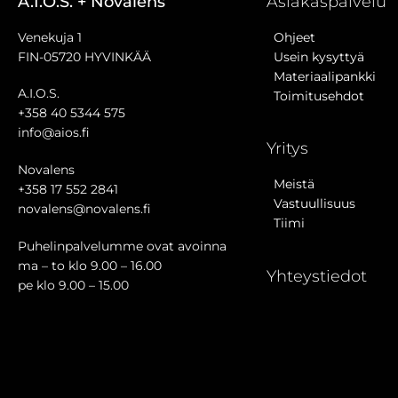
A.I.O.S. + Novalens
Asiakaspalvelu
Venekuja 1
Ohjeet
FIN-05720 HYVINKÄÄ
Usein kysyttyä
Materiaalipankki
A.I.O.S.
Toimitusehdot
+358 40 5344 575
info@aios.fi
Yritys
Novalens
Meistä
+358 17 552 2841
Vastuullisuus
novalens@novalens.fi
Tiimi
Puhelinpalvelumme ovat avoinna
ma – to klo 9.00 – 16.00
Yhteystiedot
pe klo 9.00 – 15.00