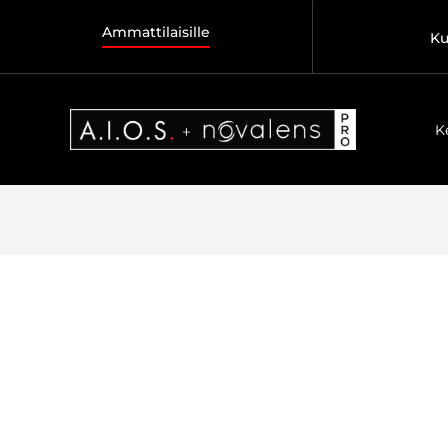
Ammattilaisille
Ku
K