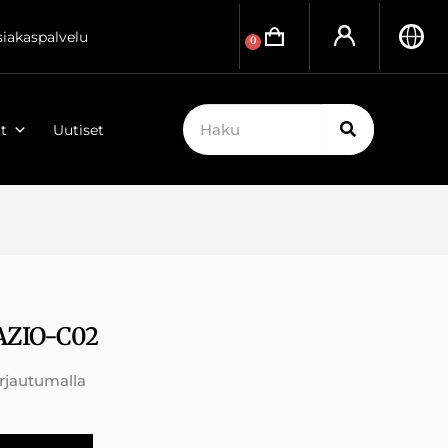
siakaspalvelu
0
t
Uutiset
AZIO-C02
irjautumalla