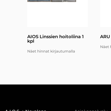
AIOS Linssien hoitoliina 1
ARU 
kpl
Näet 
Näet hinnat kirjautumalla