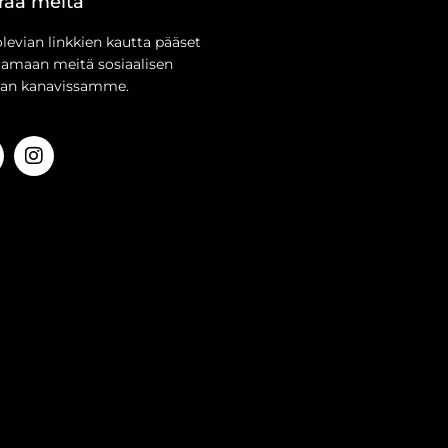
raa meitä
olevian linkkien kautta pääset
aamaan meitä sosiaalisen
an kanavissamme.