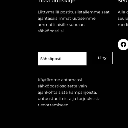
Tilaa uutiskirje
Seu
Liittymällä postituslistallemme saat
Alla 
ajantasaisimmat uutisemme
seur
ammattilaisille suoraan
medi
sähköpostiisi.
Sähköposti
(Pakollinen)
Käytämme antamaasi
sähköpostiosoitetta vain
ajankohtaisista kampanjoista,
uutuustuotteista ja tarjouksista
tiedottamiseen.