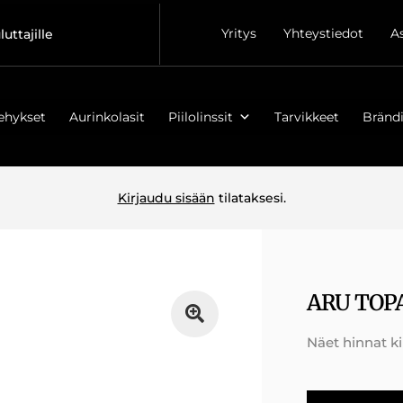
Yritys
Yhteystiedot
A
luttajille
ehykset
Aurinkolasit
Piilolinssit
Tarvikkeet
Brändi
Kirjaudu sisään
tilataksesi.
ARU TOP
Näet hinnat k