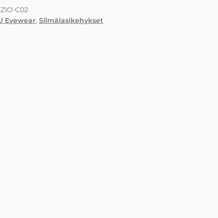
ZIO-C02
U Eyewear
,
Silmälasikehykset