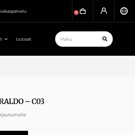
siakaspalvelu
0
t
Uutiset
RALDO – C03
irjautumalla