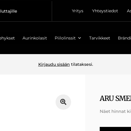
Yritys
Yhteystiedot
A
luttajille
ehykset
Aurinkolasit
Piilolinssit
Tarvikkeet
Brändi
Kirjaudu sisään
tilataksesi.
ARU SME
Näet hinnat k