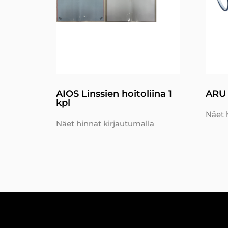
AIOS Linssien hoitoliina 1
ARU 
kpl
Näet 
Näet hinnat kirjautumalla