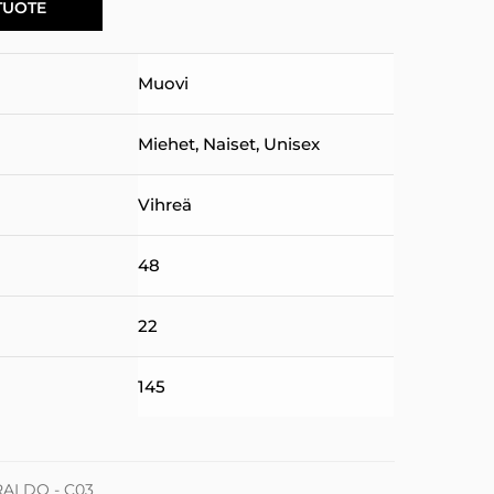
TUOTE
Muovi
Miehet
,
Naiset
,
Unisex
Vihreä
48
22
145
ALDO - C03