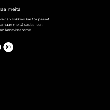
raa meitä
olevian linkkien kautta pääset
aamaan meitä sosiaalisen
an kanavissamme.