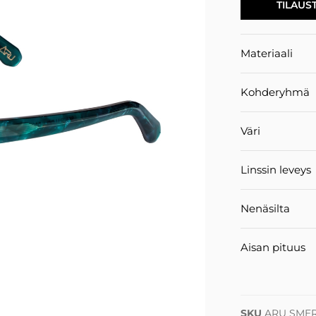
TILAUS
Materiaali
Kohderyhmä
Väri
Linssin leveys
Nenäsilta
Aisan pituus
SKU
ARU SMER