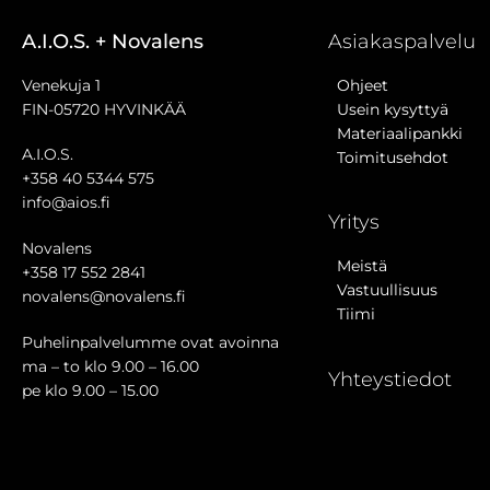
A.I.O.S. + Novalens
Asiakaspalvelu
Venekuja 1
Ohjeet
FIN-05720 HYVINKÄÄ
Usein kysyttyä
Materiaalipankki
A.I.O.S.
Toimitusehdot
+358 40 5344 575
info@aios.fi
Yritys
Novalens
Meistä
+358 17 552 2841
Vastuullisuus
novalens@novalens.fi
Tiimi
Puhelinpalvelumme ovat avoinna
ma – to klo 9.00 – 16.00
Yhteystiedot
pe klo 9.00 – 15.00