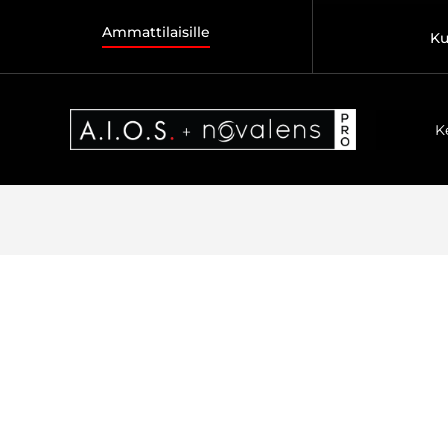
Ammattilaisille
Ku
K