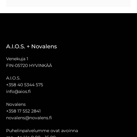
A.I.O.S. + Novalens
Venekuja 1
FIN-05720 HYVINKÄÄ
A.I.O.S.
+358 40 5344 575
info@aios.fi
Novalens
+358 17 552 2841
novalens@novalens.fi
Puhelinpalvelumme ovat avoinna