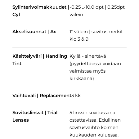
Sylinterivoimakkuudet |
-0.25 ..-10.0 dpt | 0.25dpt
Cyl
välein
Akselisuunnat | Ax
1° välein | sovitusmerkit
klo 3 & 9
Käsittelyväri | Handling
Kyllä - sinertävä
Tint
(pyydettäessä voidaan
valmistaa myös
kirkkaana)
Vaihtoväli | Replacement
3 kk
Sovituslinssit | Trial
5 linssin sovitussarja
Lenses
ostettavissa. Edullinen
sovitusvaihto kolmen
kuukauden kuluessa.