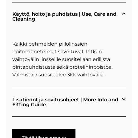
Käyttö, hoito ja puhdistus | Use, Care and
Cleaning
Kaikki pehmeiden piilolinssien
hoitomenetelmät soveltuvat. Pitkän
vaihtovälin linsseille suositellaan erillistä
pintapuhdistusta sekä proteiininpoistoa.
Valmistaja suosittelee 3kk vaihtoväliä.
Lisätiedot ja sovitusohjeet | More Info and
Fitting Guide
Täytä tilauslomake