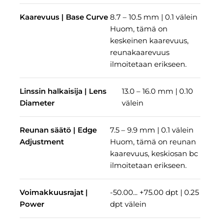
Kaarevuus | Base Curve
8.7 – 10.5 mm | 0.1 välein
Huom, tämä on
keskeinen kaarevuus,
reunakaarevuus
ilmoitetaan erikseen.
Linssin halkaisija | Lens
13.0 – 16.0 mm | 0.10
Diameter
välein
Reunan säätö | Edge
7.5 – 9.9 mm | 0.1 välein
Adjustment
Huom, tämä on reunan
kaarevuus, keskiosan bc
ilmoitetaan erikseen.
Voimakkuusrajat |
-50.00... +75.00 dpt | 0.25
Power
dpt välein