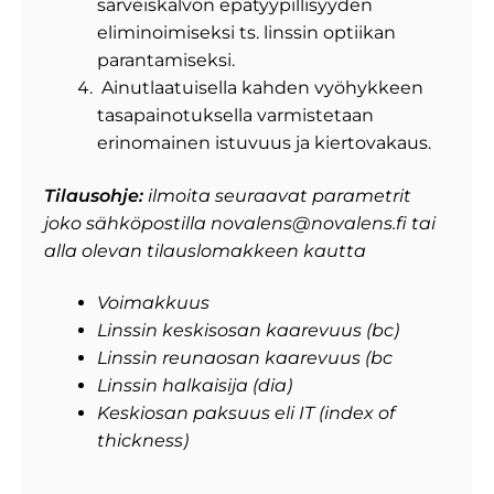
sarveiskalvon epätyypillisyyden
eliminoimiseksi ts. linssin optiikan
parantamiseksi.
Ainutlaatuisella kahden vyöhykkeen
tasapainotuksella varmistetaan
erinomainen istuvuus ja kiertovakaus.
Tilausohje:
ilmoita seuraavat parametrit
joko sähköpostilla novalens@novalens.fi tai
alla olevan tilauslomakkeen kautta
Voimakkuus
Linssin keskisosan kaarevuus (bc)
Linssin reunaosan kaarevuus (bc
Linssin halkaisija (dia)
Keskiosan paksuus eli IT (index of
thickness)