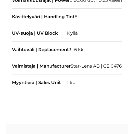
Voimakkuusrajat | Power
± 20.00 dpt | 0.25 välein
Käsittelyväri | Handling Tint
Ei
UV-suoja | UV Block
Kyllä
Vaihtoväli | Replacement
3 -6 kk
Valmistaja | Manufacturer
Star-Lens AB | CE 0476
Myyntierä | Sales Unit
1 kpl