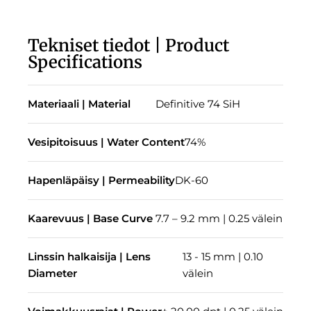
Tekniset tiedot | Product
Specifications
Materiaali | Material
Definitive 74 SiH
Vesipitoisuus | Water Content
74%
Hapenläpäisy | Permeability
DK-60
Kaarevuus | Base Curve
7.7 – 9.2 mm | 0.25 välein
Linssin halkaisija | Lens
13 - 15 mm | 0.10
Diameter
välein