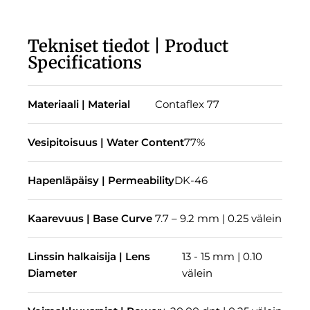
Tekniset tiedot | Product
Specifications
Materiaali | Material
Contaflex 77
Vesipitoisuus | Water Content
77%
Hapenläpäisy | Permeability
DK-46
Kaarevuus | Base Curve
7.7 – 9.2 mm | 0.25 välein
Linssin halkaisija | Lens
13 - 15 mm | 0.10
Diameter
välein