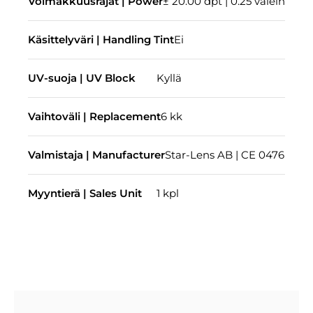
Voimakkuusrajat | Power
± 20.00 dpt | 0.25 välein
Käsittelyväri | Handling Tint
Ei
UV-suoja | UV Block
Kyllä
Vaihtoväli | Replacement
6 kk
Valmistaja | Manufacturer
Star-Lens AB | CE 0476
Myyntierä | Sales Unit
1 kpl