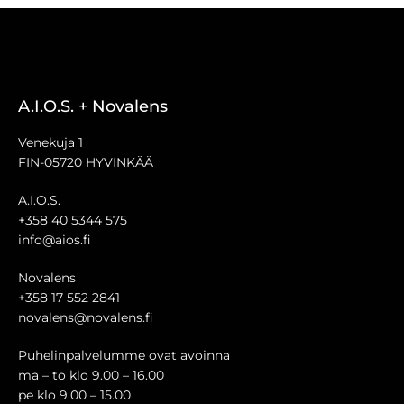
A.I.O.S. + Novalens
Venekuja 1
FIN-05720 HYVINKÄÄ
A.I.O.S.
+358 40 5344 575
info@aios.fi
Novalens
+358 17 552 2841
novalens@novalens.fi
Puhelinpalvelumme ovat avoinna
ma – to klo 9.00 – 16.00
pe klo 9.00 – 15.00