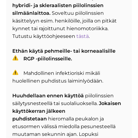
hybridi- ja skleraalisten piilolinssien
silmäänlaittoa.
Soveltuu p
iilolinssien
käsittelyyn esim. henkilöille, joilla on pitkät
kynnet tai rajoittunut hienomotoriikka.
Tutustu käyttöohjeeseen
tästä
.
Ethän käytä pehmeille- tai korneaalisille
RGP -piilolinsseille.
Mahdollinen infektioriski mikäli
huolellinen puhdistus laiminlyödään.
Huuhdellaan ennen käyttöä
piilolinssien
säilytysnesteellä tai suolaliuoksella.
Jokaisen
käyttökerran jälkeen
puhdistetaan
hieromalla peukalon ja
etusormen välissä miedolla pesunesteellä
muutaman sekunnin ajan. Lopuksi