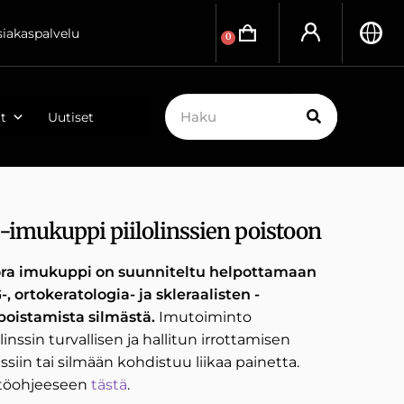
siakaspalvelu
0
t
Uutiset
imukuppi piilolinssien poistoon
ra imukuppi on suunniteltu helpottamaan
-, ortokeratologia- ja skleraalisten -
 poistamista silmästä.
Imutoiminto
inssin turvallisen ja hallitun irrottamisen
nssiin tai silmään kohdistuu liikaa painetta.
ttöohjeeseen
tästä
.