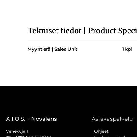
Tekniset tiedot | Product Speci
Myyntierä | Sales Unit
1 kpl
A.I.O.S. + Novalens
Asiakaspalvelu
Venekuja 1
Ohjeet