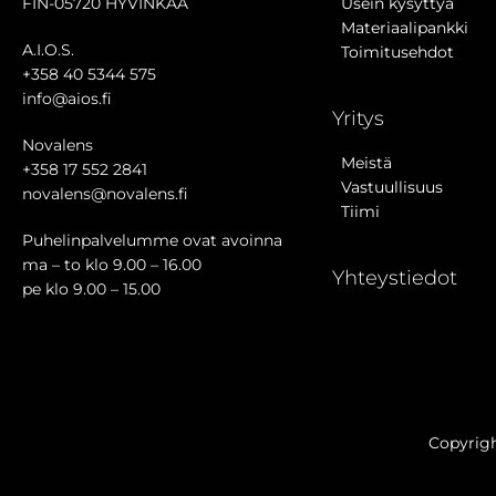
FIN-05720 HYVINKÄÄ
Usein kysyttyä
Materiaalipankki
A.I.O.S.
Toimitusehdot
+358 40 5344 575
info@aios.fi
Yritys
Novalens
Meistä
+358 17 552 2841
Vastuullisuus
novalens@novalens.fi
Tiimi
Puhelinpalvelumme ovat avoinna
ma – to klo 9.00 – 16.00
Yhteystiedot
pe klo 9.00 – 15.00
Copyrig