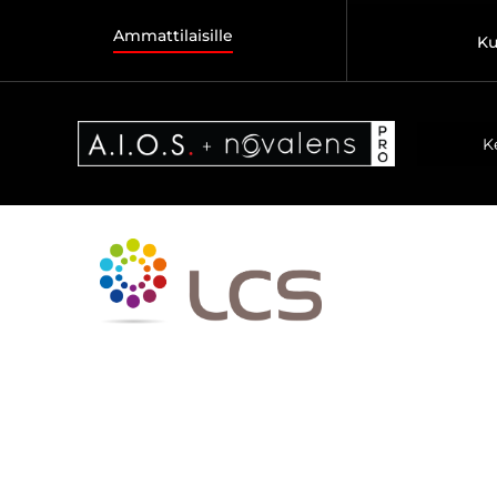
Ammattilaisille
Ku
K