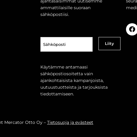
ajantasaisimmat uutisemme
seur
ammattilaisille suoraan
medi
sähköpostiisi.
Sähköposti
(Pakollinen)
Käytämme antamaasi
sähköpostiosoitetta vain
ajankohtaisista kampanjoista,
uutuustuotteista ja tarjouksista
tiedottamiseen.
ht Mercator Otto Oy –
Tietosuoja ja evästeet