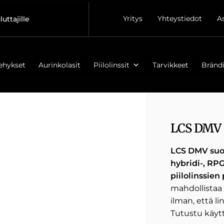
Yritys
Yhteystiedot
A
luttajille
ehykset
Aurinkolasit
Piilolinssit
Tarvikkeet
Brändi
LCS DMV -
LCS DMV suo
hybridi-, RPG
piilolinssien
mahdollistaa l
ilman, että li
Tutustu käy