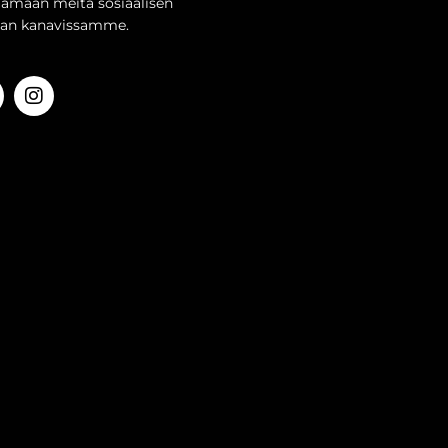
aamaan meitä sosiaalisen
an kanavissamme.