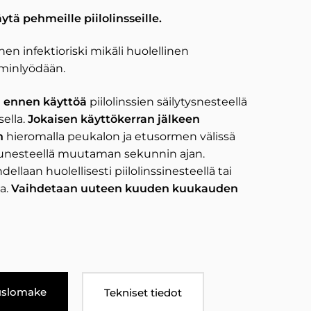
ytä pehmeille piilolinsseille.
en infektioriski mikäli huolellinen
iminlyödään.
 ennen käyttöä
piilolinssien säilytysnesteellä
sella.
Jokaisen käyttökerran jälkeen
n
hieromalla peukalon ja etusormen välissä
unesteellä muutaman sekunnin ajan.
llaan huolellisesti piilolinssinesteellä tai
la.
Vaihdetaan uuteen kuuden kuukauden
auslomake
Tekniset tiedot