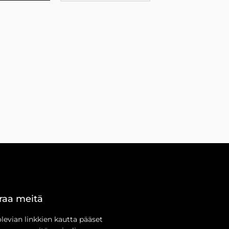
raa meitä
olevian linkkien kautta pääset