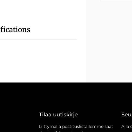
fications
Tilaa uutiskirje
Seu
Liittymällä postituslistallemme saat
Alla 