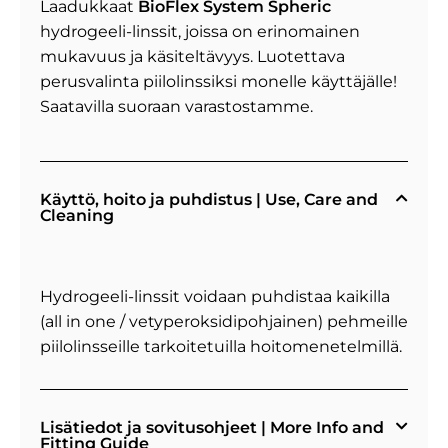
Laadukkaat
BioFlex System
Spheric
hydrogeeli-linssit, joissa on erinomainen
mukavuus ja käsiteltävyys. Luotettava
perusvalinta piilolinssiksi monelle käyttäjälle!
Saatavilla suoraan varastostamme.
Käyttö, hoito ja puhdistus | Use, Care and
Cleaning
Hydrogeeli-linssit voidaan puhdistaa kaikilla
(all in one / vetyperoksidipohjainen) pehmeille
piilolinsseille tarkoitetuilla hoitomenetelmillä.
Lisätiedot ja sovitusohjeet | More Info and
Fitting Guide