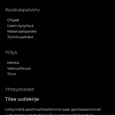
Asiakaspalvelu
Ohjeet
Usein kysyttyä
Materiaalipankki
Toimitusehdot
Yritys
Meistä
Vastuullisuus
Tiimi
Yhteystiedot
Tilaa uutiskirje
Liittymällä postituslistallemme saat ajantasaisimmat
uutisemme ammattilaisille suoraan sähköpostiisi.