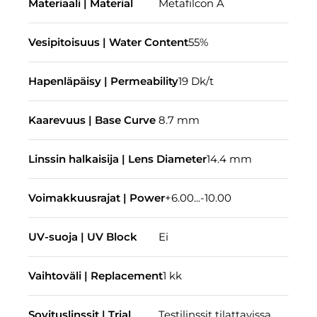
Materiaali | Material
Metafilcon A
Vesipitoisuus | Water Content
55%
Hapenläpäisy | Permeability
19 Dk/t
Kaarevuus | Base Curve
8.7 mm
Linssin halkaisija | Lens Diameter
14.4 mm
Voimakkuusrajat | Power
+6.00...-10.00
UV-suoja | UV Block
Ei
Vaihtoväli | Replacement
1 kk
Sovituslinssit | Trial
Testilinssit tilattavissa