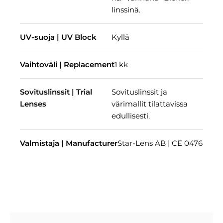
linssinä.
UV-suoja | UV Block
Kyllä
Vaihtoväli | Replacement
1 kk
Sovituslinssit | Trial
Sovituslinssit ja
Lenses
värimallit tilattavissa
edullisesti.
Valmistaja | Manufacturer
Star-Lens AB | CE 0476