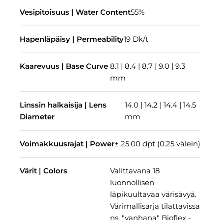
Vesipitoisuus | Water Content
55%
Hapenläpäisy | Permeability
19 Dk/t
Kaarevuus | Base Curve
8.1 | 8.4 | 8.7 | 9.0 | 9.3
mm
Linssin halkaisija | Lens
14.0 | 14.2 | 14.4 | 14.5
Diameter
mm
Voimakkuusrajat | Power
± 25.00 dpt (0.25 välein)
Värit | Colors
Valittavana 18
luonnollisen
läpikuultavaa värisävyä.
Värimallisarja tilattavissa
ns. "vanhana" Bioflex -