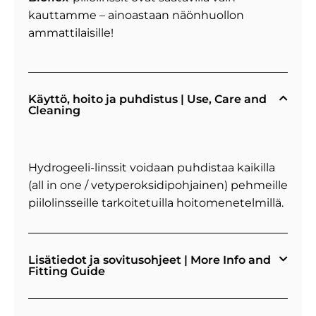
kauttamme – ainoastaan näönhuollon
ammattilaisille!
Käyttö, hoito ja puhdistus | Use, Care and
Cleaning
Hydrogeeli-linssit voidaan puhdistaa kaikilla
(all in one / vetyperoksidipohjainen) pehmeille
piilolinsseille tarkoitetuilla hoitomenetelmillä.
Lisätiedot ja sovitusohjeet | More Info and
Fitting Guide