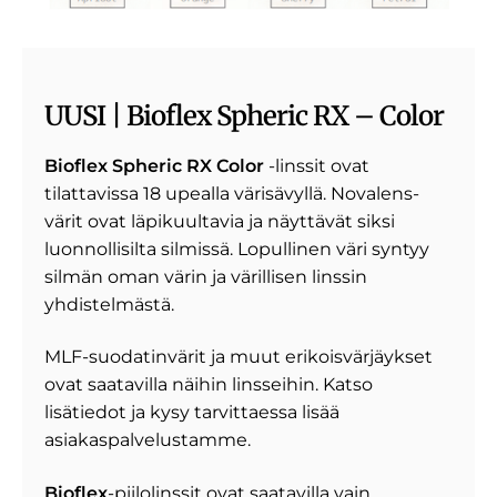
UUSI | Bioflex Spheric RX – Color
Bioflex Spheric RX Color
-linssit ovat
tilattavissa 18 upealla värisävyllä. Novalens-
värit ovat läpikuultavia ja näyttävät siksi
luonnollisilta silmissä. Lopullinen väri syntyy
silmän oman värin ja värillisen linssin
yhdistelmästä.
MLF-suodatinvärit ja muut erikoisvärjäykset
ovat saatavilla näihin linsseihin. Katso
lisätiedot ja kysy tarvittaessa lisää
asiakaspalvelustamme.
Bioflex
-piilolinssit ovat saatavilla vain