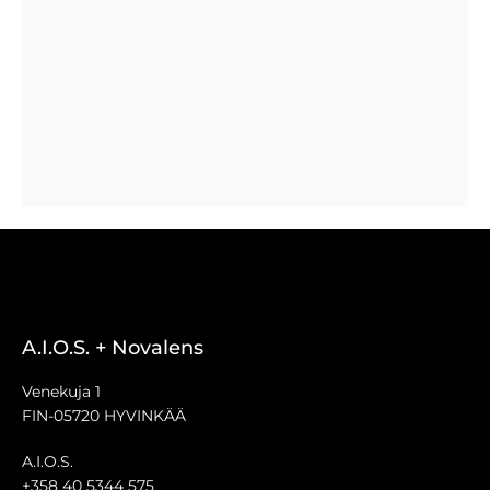
A.I.O.S. + Novalens
Venekuja 1
FIN-05720 HYVINKÄÄ
A.I.O.S.
+358 40 5344 575